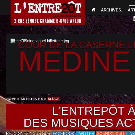
ARCHIVES
.
AR
COUR DE LA CASERNE 
MEDINE
HOME
>
ARTISTES
>
S
>
SLUGS
L'ENTREPÔT 
DES MUSIQUES AC
REJOIGNEZ-NOUS SUR
FACEBOOK
TWITTER
SOUNDCLOUD
LIN