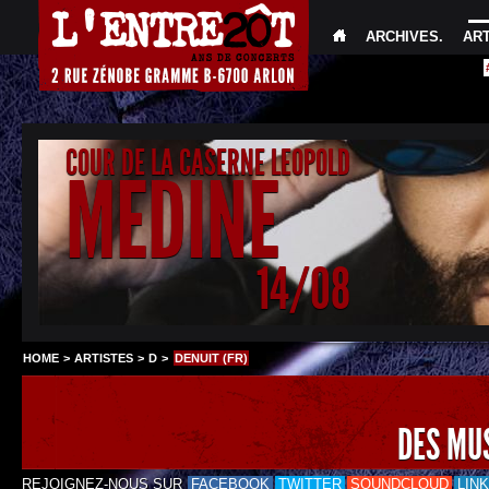
ARCHIVES
.
AR
COUR DE LA CASERNE LEOPOLD
MEDINE
14/08
HOME
>
ARTISTES
>
D
>
DENUIT (FR)
DES MU
REJOIGNEZ-NOUS SUR
FACEBOOK
TWITTER
SOUNDCLOUD
LIN