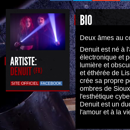
BIO
Deux âmes au cœ
Denuit est né à l
électronique et 
ARTISTE:
lumière et obscur
DENUIT
(FR)
et éthérée de Li
crée sa propre p
SITE OFFICIEL
FACEBOOK
ombres de Sioux
l'esthétique cybe
Denuit est un du
l'amour et à la v