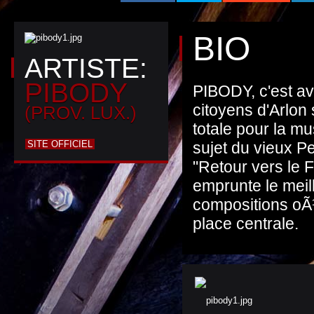
BIO
ARTISTE:
PIBODY
PIBODY, c'est av
citoyens d'Arlon
(PROV. LUX.)
totale pour la mu
SITE OFFICIEL
sujet du vieux P
"Retour vers le F
emprunte le meil
compositions oÃ¹
place centrale.