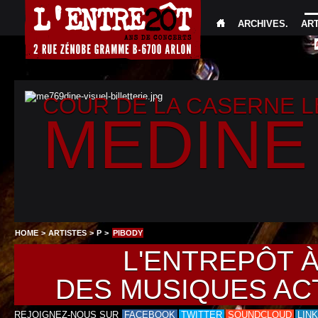
ARCHIVES
.
AR
COUR DE LA CASERNE 
MEDINE
HOME
>
ARTISTES
>
P
>
PIBODY
L'ENTREPÔT 
DES MUSIQUES AC
REJOIGNEZ-NOUS SUR
FACEBOOK
TWITTER
SOUNDCLOUD
LIN