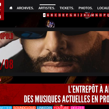
ARCHIVES
.
ARTISTES
.
TICKETS
.
PHOTOS
.
LOCAUX
#
A
B
C
D
E
F
G
H
I
J
K
L
M
N
O
P
EOPOLD
4/08
S
L'ENTREPÔT À 
DES MUSIQUES ACTUELLES EN PR
WITTER
SOUNDCLOUD
LINKEDIN
YOUTUBE
DEEZER