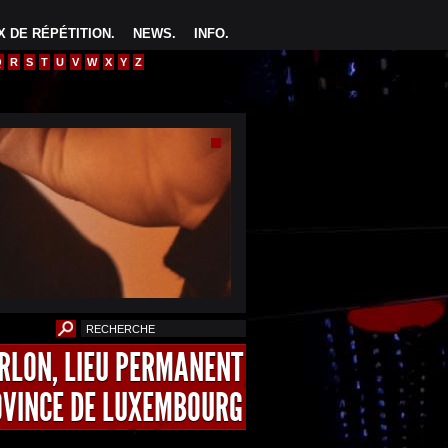
 DE RÉPÉTITION
.
NEWS
.
INFO
.
Q
R
S
T
U
V
W
X
Y
Z
ARLON, LIEU PERMANENT
OVINCE DE LUXEMBOURG