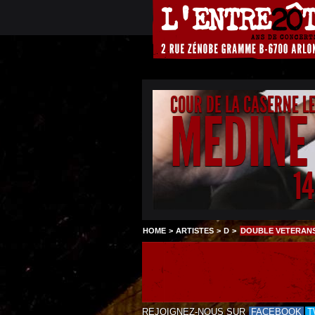
COUR DE LA CASERNE L
MEDINE
1
HOME
>
ARTISTES
>
D
>
DOUBLE VETERAN
REJOIGNEZ-NOUS SUR
FACEBOOK
T