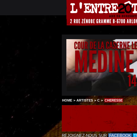
COUR DE LA CASERNE L
MEDINE
1
HOME
>
ARTISTES
>
C
>
CHERESSE
REJOIGNEZ-NOUS SUR
FACEBOOK
T