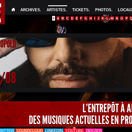
ARCHIVES
.
ARTISTES
.
TICKETS
.
PHOTOS
.
LOCAUX
#
A
B
C
D
E
F
G
H
I
J
K
L
M
N
O
P
EOPOLD
4/08
L'ENTREPÔT À 
DES MUSIQUES ACTUELLES EN PR
WITTER
SOUNDCLOUD
LINKEDIN
YOUTUBE
DEEZER