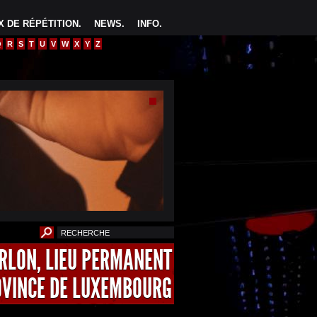
 DE RÉPÉTITION
.
NEWS
.
INFO
.
Q
R
S
T
U
V
W
X
Y
Z
ARLON, LIEU PERMANENT
OVINCE DE LUXEMBOURG