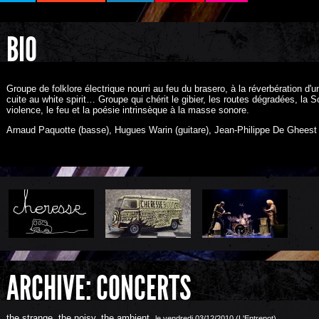
BIO
Groupe de folklore électrique nourri au feu du brasero, à la réverbération d'u
cuite au white spirit… Groupe qui chérit le gibier, les routes dégradées, la S
violence, le feu et la poésie intrinsèque à la masse sonore.
Arnaud Paquotte (basse), Hugues Warin (guitare), Jean-Philippe De Gheest (
ARCHIVE: CONCERTS
the strange, the noisy, the ambient
,
le vendredi 03/12/2010 (L'Entrepot)